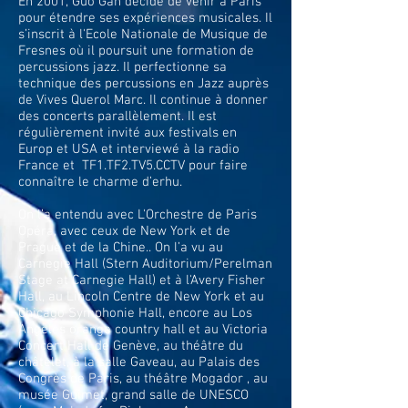
En 2001, Guo Gan décide de venir à Paris
pour étendre ses expériences musicales. Il
s’inscrit à l'Ecole Nationale de Musique de
Fresnes où il poursuit une formation de
percussions jazz. Il perfectionne sa
technique des percussions en Jazz auprès
de Vives Querol Marc. Il continue à donner
des concerts parallèlement. Il est
régulièrement invité aux festivals en
Europ et USA et interviewé à la radio
France et TF1.TF2.TV5.CCTV pour faire
connaître le charme d’erhu.
On l’a entendu avec L'Orchestre de Paris
Opéra, avec ceux de New York et de
Prague et de la Chine.. On l’a vu au
Carnegie Hall (Stern Auditorium/Perelman
Stage at Carnegie Hall) et à l'Avery Fisher
Hall, au Lincoln Centre de New York et au
Chicago Symphonie Hall, encore au Los
Angeles orange country hall et au Victoria
Concert Hall de Genève, au théâtre du
châtelet, à la salle Gaveau, au Palais des
Congrès de Paris, au théâtre Mogador , au
musée Guimet, grand salle de UNESCO