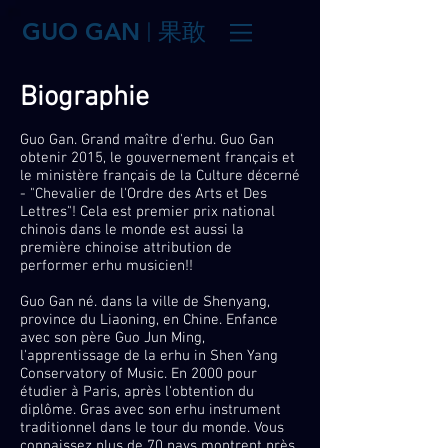
GUO GAN
果敢
|
Biographie
Guo Gan. Grand maître d'erhu. Guo Gan
obtenir 2015, le gouvernement français et
le ministère français de la Culture décerné
- "Chevalier de l'Ordre des Arts et Des
Lettres"! Cela est premier prix national
chinois dans le monde est aussi la
première chinoise attribution de
performer erhu musicien!!
Guo Gan né. dans la ville de Shenyang,
province du Liaoning, en Chine. Enfance
avec son père Guo Jun Ming,
l'apprentissage de la erhu in Shen Yang
Conservatory of Music. En 2000 pour
étudier à Paris, après l'obtention du
diplôme. Gras avec son erhu instrument
traditionnel dans le tour du monde. Vous
connaissez plus de 70 pays montrent près