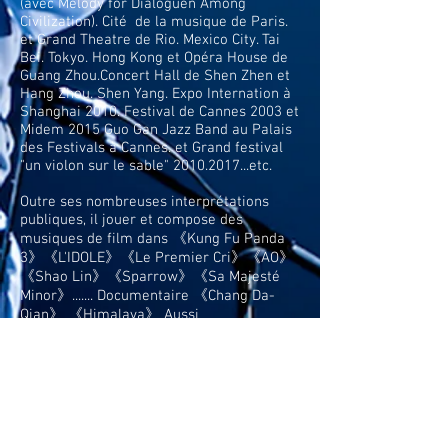
(avec Melody for Dialoguen Among
Civilization). Cité de la musique de Paris.
et Grand Theatre de Rio. Mexico City. Tai
Bei. Tokyo. Hong Kong et Opéra House de
Guang Zhou.Concert Hall de Shen Zhen et
Hang Zhou. Shen Yang. Expo Internation à
Shanghai 2010. Festival de Cannes 2003 et
Midem 2015 Guo Gan Jazz Band au Palais
des Festivals à Cannes. et Grand festival
"un violon sur le sable"
2010.2017
...etc.
Outre ses nombreuses interprétations
publiques, il jouer et compose des
musiques de film dans 《Kung Fu Panda
3》《L'IDOLE》《Le Premier Cri》《AO》
《Shao Lin》《Sparrow》《Sa Majesté
Minor》....... Documentaire 《Chang Da-
Qian》 《Himalaya》 Aussi
enregistrement en CD avec Mathias
Duplessy et 3 violon du monde 《Marc
Polo》 《Crazy Horse》 avec Grave Joel
《Paris-Istanbul-Shanghai 》.et Guo Gan
Group 《Lun de Jade》《The Kite》
《Peace in The World》 《Yue Luo》
《une seule prise》 et 《Nen Nen Sui