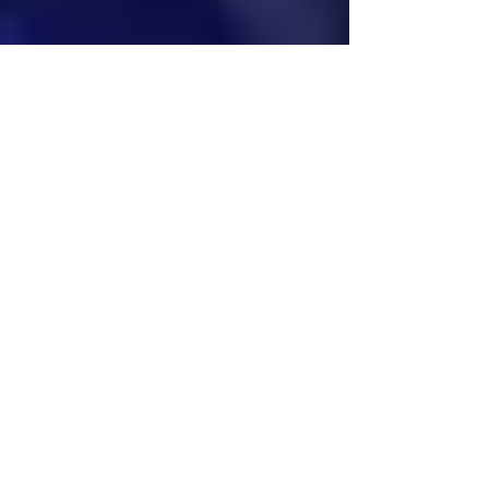
Reporté par Express
Guo Gan, grand maître du erhu, détourne son
instrument traditionnel, proche de la vièle, grâce
à ses sonorités jazz, rock et créoles....